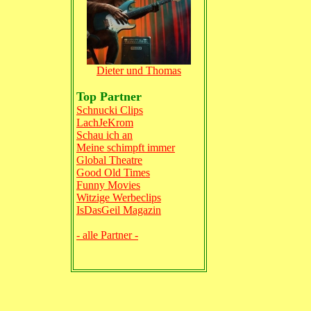
Dieter und Thomas
Top Partner
Schnucki Clips
LachJeKrom
Schau ich an
Meine schimpft immer
Global Theatre
Good Old Times
Funny Movies
Witzige Werbeclips
IsDasGeil Magazin
- alle Partner -