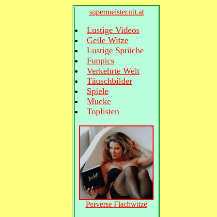
supermeister.nit.at
Lustige Videos
Geile Witze
Lustige Sprüche
Funpics
Verkehrte Welt
Täuschbilder
Spiele
Mucke
Toplisten
Perverse Flachwitze